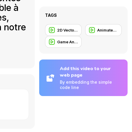
ble à
es,
TAGS
à notre
2D Vector Animation
Animated Trailer
Game Animation
Add this video to your
web page
By embedding the simple
code line