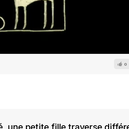
0
, une petite fille traverse diffé