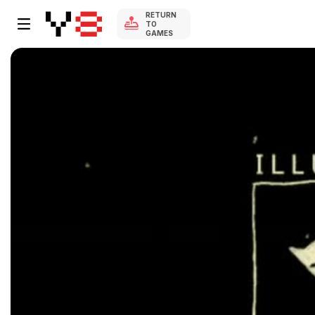
RETURN
TO
GAMES